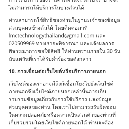
ไม่สามารถให้บริการในบางส่วนได้
ท่านสามารถใช้สิทธิของท่านในฐานะเจ้าของข้อมูล
ส่วนบุคคลข้างต้นได้ โดยติดต่อมาที่
lmctechnologythailand@gmail.com และ
020509969 ทางเราจะพิจารณา และแจ้งผลการ
พิจารณาการขอใช้สิทธิ ให้ท่านทราบภายใน 30 วัน
นับแต่วันที่เราได้รับคำร้องขอดังกล่าว
10. การเชื่อมต่อเว็บไซต์หรือบริการภายนอก
เว็บไซต์ของเราอาจมีลิงก์เชื่อมโยงไปยังเว็บไซต์
ภายนอกซึ่งเว็บไซต์ภายนอกเหล่านั้นอาจเก็บ
รวบรวมข้อมูลเกี่ยวกับการใช้บริการ และข้อมูล
ส่วนบุคคลของท่าน โดยเราไม่สามารถรับผิดชอบ
ในความปลอดภัยหรือความเป็นส่วนตัวของท่านที่
เก็บรวบรวมโดยเว็บไซต์ภายนอกได้ ท่านจะต้อง