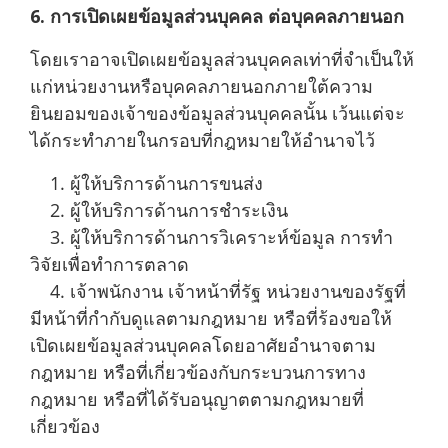
6. การเปิดเผยข้อมูลส่วนบุคคล ต่อบุคคลภายนอก
โดยเราอาจเปิดเผยข้อมูลส่วนบุคคลเท่าที่จำเป็นให้
แก่หน่วยงานหรือบุคคลภายนอกภายใต้ความ
ยินยอมของเจ้าของข้อมูลส่วนบุคคลนั้น เว้นแต่จะ
ได้กระทำภายในกรอบที่กฎหมายให้อำนาจไว้
1. ผู้ให้บริการด้านการขนส่ง
2. ผู้ให้บริการด้านการชำระเงิน
3. ผู้ให้บริการด้านการวิเคราะห์ข้อมูล การทำ
วิจัยเพื่อทำการตลาด
4. เจ้าพนักงาน เจ้าหน้าที่รัฐ หน่วยงานของรัฐที่
มีหน้าที่กำกับดูแลตามกฎหมาย หรือที่ร้องขอให้
เปิดเผยข้อมูลส่วนบุคคลโดยอาศัยอำนาจตาม
กฎหมาย หรือที่เกี่ยวข้องกับกระบวนการทาง
กฎหมาย หรือที่ได้รับอนุญาตตามกฎหมายที่
เกี่ยวข้อง