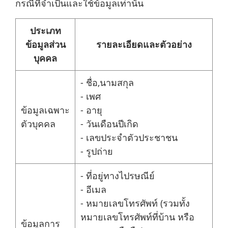
กรณีที่จำเป็นและใช้ข้อมูลเท่านั้น
ประเภท
ข้อมูลส่วน
รายละเอียดและตัวอย่าง
บุคคล
- ชื่อ,นามสกุล
- เพศ
ข้อมูลเฉพาะ
- อายุ
ตัวบุคคล
- วันเดือนปีเกิด
- เลขประจำตัวประชาชน
- รูปถ่าย
- ที่อยู่ทางไปรษณีย์
- อีเมล
- หมายเลขโทรศัพท์ (รวมทั้ง
หมายเลขโทรศัพท์ที่บ้าน หรือ
ข้อมูลการ