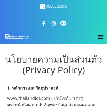
0656325598
นโยบายความเป็นส่วนตัว
(Privacy Policy)
1. หลักการและวัตถุประสงค์
www.thailandiot.com ("เว็บไซต์", "เรา")
ตระหนักถึงความสำคัญของข้อมูลส่วนบุคคลและ