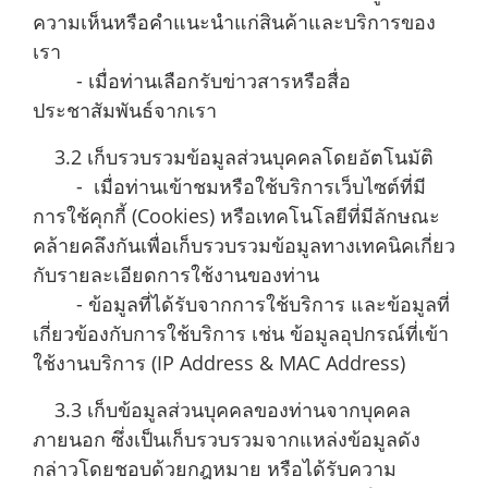
ความเห็นหรือคำแนะนำแก่สินค้าและบริการของ
เรา
- เมื่อท่านเลือกรับข่าวสารหรือสื่อ
ประชาสัมพันธ์จากเรา
3.2 เก็บรวบรวมข้อมูลส่วนบุคคลโดยอัตโนมัติ
- เมื่อท่านเข้าชมหรือใช้บริการเว็บไซต์ที่มี
การใช้คุกกี้ (Cookies) หรือเทคโนโลยีที่มีลักษณะ
คล้ายคลึงกันเพื่อเก็บรวบรวมข้อมูลทางเทคนิคเกี่ยว
กับรายละเอียดการใช้งานของท่าน
- ข้อมูลที่ได้รับจากการใช้บริการ และข้อมูลที่
เกี่ยวข้องกับการใช้บริการ เช่น ข้อมูลอุปกรณ์ที่เข้า
ใช้งานบริการ (IP Address & MAC Address)
3.3 เก็บข้อมูลส่วนบุคคลของท่านจากบุคคล
ภายนอก ซึ่งเป็นเก็บรวบรวมจากแหล่งข้อมูลดัง
กล่าวโดยชอบด้วยกฎหมาย หรือได้รับความ