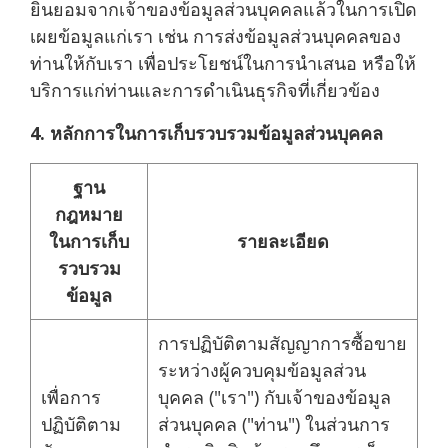
ยินยอมจากเจ้าของข้อมูลส่วนบุคคลแล้วในการเปิด
เผยข้อมูลแก่เรา เช่น การส่งข้อมูลส่วนบุคคลของ
ท่านให้กับเรา เพื่อประโยชน์ในการนำเสนอ หรือให้
บริการแก่ท่านและการดำเนินธุรกิจที่เกี่ยวข้อง
4. หลักการในการเก็บรวบรวมข้อมูลส่วนบุคคล
ฐาน
กฎหมาย
ในการเก็บ
รายละเอียด
รวบรวม
ข้อมูล
การปฏิบัติตามสัญญาการซื้อขาย
ระหว่างผู้ควบคุมข้อมูลส่วน
เพื่อการ
บุคคล ("เรา") กับเจ้าของข้อมูล
ปฏิบัติตาม
ส่วนบุคคล ("ท่าน") ในส่วนการ