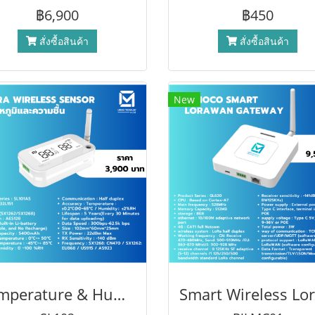
฿6,900
฿450
สั่งซื้อสินค้า
สั่งซื้อสินค้า
New
Temperature & Humility Sensor เซ็นเซอร์วัดความชื้นและอุณหภูมิแบบไร้สาย รองรับ lorawan modbus RS485 TLV JASON