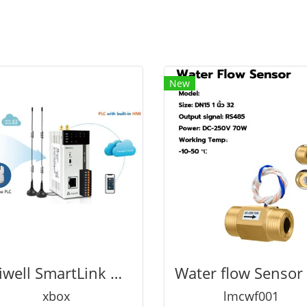
New
Haiwell SmartLink Gateway XBOXอุปกรณ์อุตสาหกรรมด้านคอนโทรลอัจฉริยะ
xbox
lmcwf001