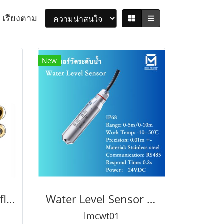
เรียงตาม
New
Water flow Sensor flow switch สวิตช์น้ำไหล เซ็นเซอร์วัดน้ำไหลทองแดง
Water Level Sensor เซนเซอร์วัดระดับของเหลว DC24V 4-20Ma สําหรับตรวจจับความลึกช่วง 0-5 /10 เมตร
lmcwt01