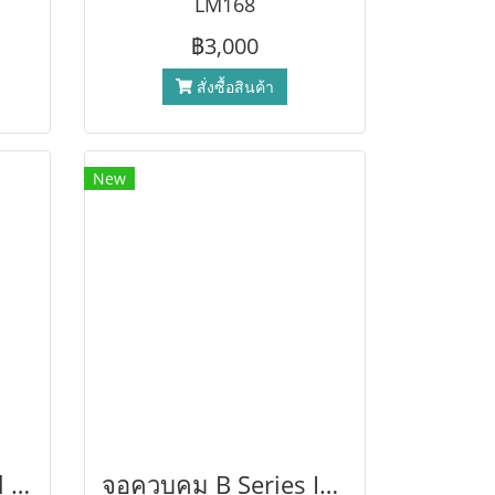
LM168
฿3,000
สั่งซื้อสินค้า
New
จอมอนิเตอร์ Haiwell ขนาด 15.6 นิ้ว
จอควบคุม B Series IoT Cloud HMI หน้าจอสัมผัสเชื่อมต่อและควบคุมผ่าน Haiwell Cloud และแอปพลิเคชันมือถือ