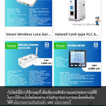
Smart Wireless Lora Gateway รับสัญญาไกลถึง 2 กิโลเมตร
Haiwell Card-type PLC AC16SOR A08DOR MPU Haiwell การ์ดแบบลอจิกตัวควบคุมขนาดเล็ก,ซีพียู PLC ดีไซน์บาง ขยายตัวแบบดิจิตอล
New
New
เว็บไซต์นี้มีการใช้งานคุกกี้ เพื่อเพิ่มประสิทธิภาพและประสบการณ์ที่ดี
Temperature & Humility Sensor เซ็นเซอร์วัดความชื้นและอุณหภูมิแบบไร้สาย รองรับ lorawan modbus RS485 TLV JASON
loT Smart Power Meter มิเตอร์สามเฟสสำหรับการมอนิเตอร์การใช้ไฟแบบออนไลน์
ในการใช้งานเว็บไซต์ของท่าน ท่านสามารถอ่านรายละเอียดเพิ่มเติม
ได้ที่
นโยบายความเป็นส่วนตัว
และ
นโยบายคุกกี้