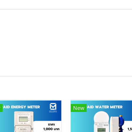
w
New