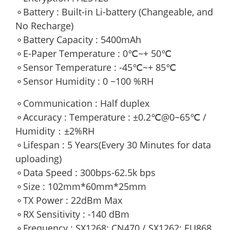
⚬Battery : Built-in Li-battery (Changeable, and
No Recharge)
⚬Battery Capacity : 5400mAh
⚬E-Paper Temperature : 0℃~+ 50℃
⚬Sensor Temperature : -45℃~+ 85℃
⚬Sensor Humidity : 0 ~100 %RH
⚬Communication : Half duplex
⚬Accuracy : Temperature : ±0.2℃@0~65℃ /
Humidity：±2%RH
⚬Lifespan : 5 Years(Every 30 Minutes for data
uploading)
⚬Data Speed : 300bps-62.5k bps
⚬Size : 102mm*60mm*25mm
⚬TX Power : 22dBm Max
⚬RX Sensitivity : -140 dBm
⚬Frequency : SX1268: CN470 / SX1262: EU868