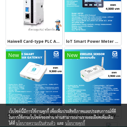
Haiwell Card-type PLC AC16SOR A08DOR MPU Haiwell การ์ดแบบลอจิกตัวควบคุมขนาดเล็ก,ซีพียู PLC ดีไซน์บาง ขยายตัวแบบดิจิตอล
loT Smart Power Meter มิเตอร์สามเฟสสำหรับการมอนิเตอร์การใช้ไฟแบบออนไลน์
New
New
เว็บไซต์นี้มีการใช้งานคุกกี้ เพื่อเพิ่มประสิทธิภาพและประสบการณ์ที่ดี
Smart Wireless Lora Gateway รับสัญญาไกลถึง 2 กิโลเมตร
Temperature & Humility Sensor เซ็นเซอร์วัดความชื้นและอุณหภูมิแบบไร้สาย รองรับ lorawan modbus RS485 TLV JASON
ในการใช้งานเว็บไซต์ของท่าน ท่านสามารถอ่านรายละเอียดเพิ่มเติม
ได้ที่
นโยบายความเป็นส่วนตัว
และ
นโยบายคุกกี้