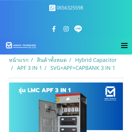
0656325598
หน้าแรก
สินค้าทั้งหมด
Hybrid Capacitor
APF 3 IN 1
SVG+APF+CAPBANK 3 IN 1